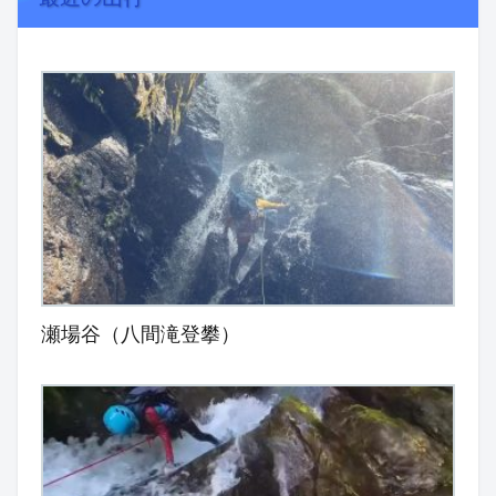
瀬場谷（八間滝登攀）