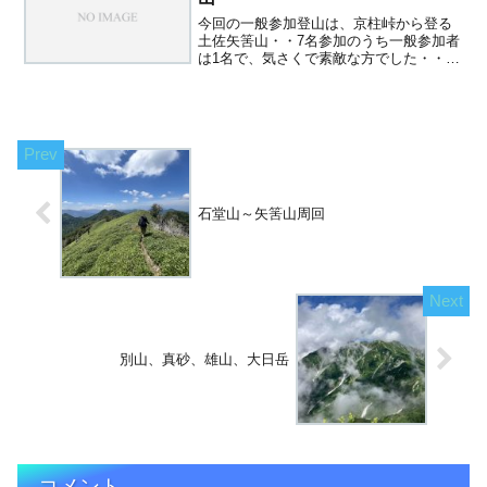
今回の一般参加登山は、京柱峠から登る
土佐矢筈山・・7名参加のうち一般参加者
は1名で、気さくで素敵な方でした・・あ
りがとうございました・・京柱峠から見
る、牛ノ背・天狗塚だが雲の中・・スタ
ートはやや曇りだが、涼しくて快適・・
ゲンノショウコ赤花が...
石堂山～矢筈山周回
別山、真砂、雄山、大日岳
コメント