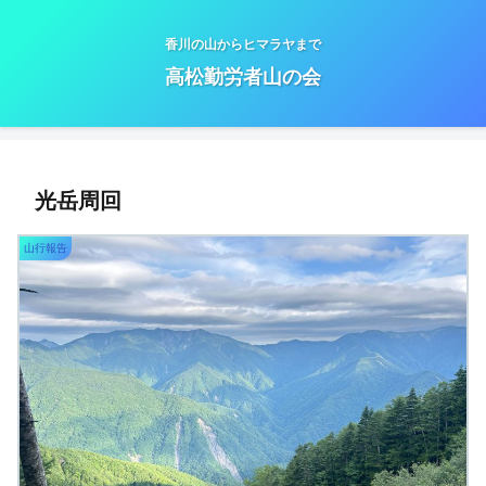
香川の山からヒマラヤまで
高松勤労者山の会
光岳周回
山行報告