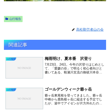
山行報告
高松勤労者山の会
関連記事
梅雨明け、夏本番 沢登り
山行報告
7月23日、24日。今年の沢登りはじめとし
て、「愛媛の谷」で明るく初心者向けと
書いてある、鞍瀬川支流の御祓川本谷へ3
人パーティで行った。大滝はなく、淵が
ある小滝が多い沢である。小滝、３ｍ、
５ｍこれが曲者で、登れそうと思い、泳
いで滝にとりつく...
ゴールデンウィーク爺ヶ岳
山行報告
爺ヶ岳東尾根を登ってきました。爺ヶ岳
中峰から鹿島槍ヶ岳に縦走する予定でし
たが、途中でアイゼンが片方外れたのを
気づかず失くしてしまい、鹿島槍縦走は