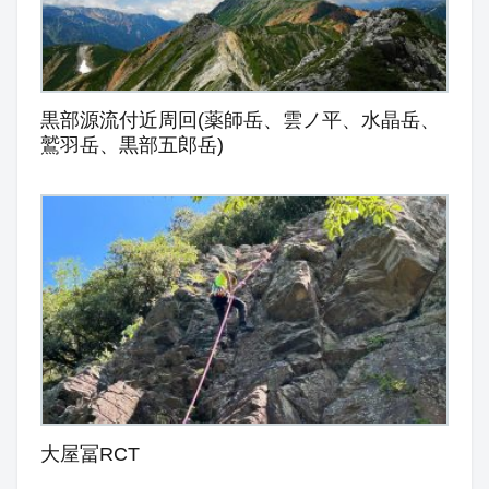
黒部源流付近周回(薬師岳、雲ノ平、水晶岳、
鷲羽岳、黒部五郎岳)
大屋冨RCT