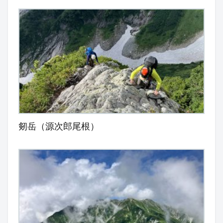
剱岳（源次郎尾根）