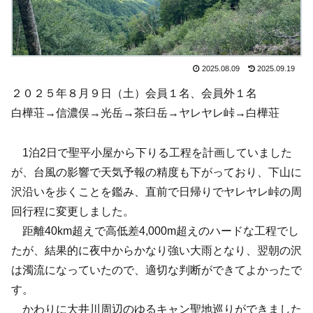
2025.08.09
2025.09.19
２０２５年８月９日（土）会員１名、会員外１名
白樺荘→信濃俣→光岳→茶臼岳→ヤレヤレ峠→白樺荘
1泊2日で聖平小屋から下りる工程を計画していました
が、台風の影響で天気予報の精度も下がっており、下山に
沢沿いを歩くことを鑑み、直前で日帰りでヤレヤレ峠の周
回行程に変更しました。
距離40km超えで高低差4,000m超えのハードな工程でし
たが、結果的に夜中からかなり強い大雨となり、翌朝の沢
は濁流になっていたので、適切な判断ができてよかったで
す。
かわりに大井川周辺のゆるキャン聖地巡りができました