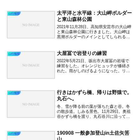
断念し、爺ヶ岳南尾根を降りました。雪
解けが早く、ヤブがいたるところに出て
手こずりました。爺ヶ岳鹿...
太平洋と水平線：大山岬ボルダー
山行報告
と東山森林公園
2021年11月28日、高知県安芸市の大山岬
と東山森林公園に行きました。大山岬は
黒潮ボルダーのメインとしてしられると
ころです。ここの課題を目指して、全国
からクライマーが来るそうです。トポに
よると10級から3段くらいまであるので、
大屋冨で岩登りの練習
山行報告
いろんなレベ...
2022年5月21日、坂出市大屋冨の岩場で
練習をした。オレンジヒュッテが修繕さ
れた。雨がしのげるようになった。リー
ド。セカンド。懸垂下降。
行きはかずら橋、帰りは野猿で。
山行報告
丸石へ。
冬、雪が降る前の葉が落ちた森と谷。冬
の散歩道。しみる景色。11月29日。奥祖
谷かずら橋を渡り、丸石谷川に沿って登
山道がある。どんな日本庭園も叶わない
苔むした大岩や大木が心を癒してくれ
る。帰りは「野猿」に乗って川を渡っ
190908 一般参加登山in土佐矢筈
山行報告
た。
山