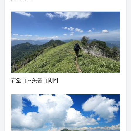
石堂山～矢筈山周回