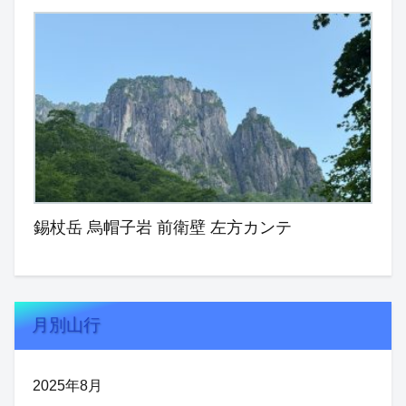
錫杖岳 烏帽子岩 前衛壁 左方カンテ
月別山行
2025年8月