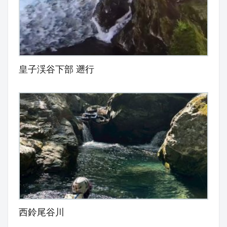
皇子渓谷下部 遡行
西鈴尾谷川