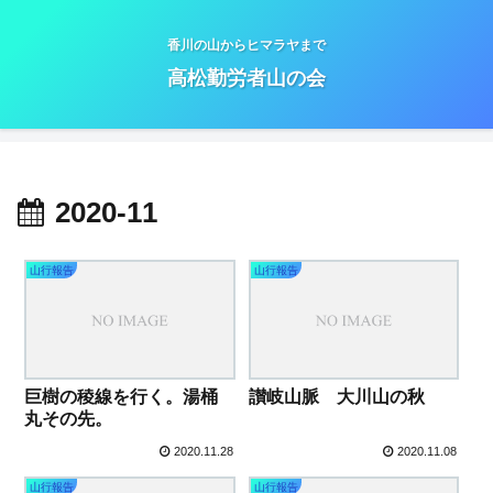
香川の山からヒマラヤまで
高松勤労者山の会
2020-11
山行報告
山行報告
巨樹の稜線を行く。湯桶
讃岐山脈 大川山の秋
丸その先。
2020.11.28
2020.11.08
山行報告
山行報告