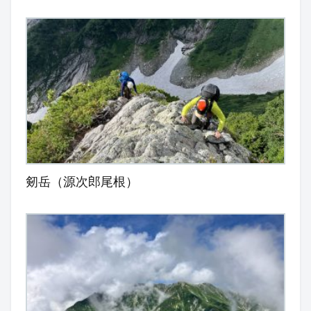
剱岳（源次郎尾根）