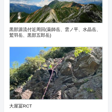
黒部源流付近周回(薬師岳、雲ノ平、水晶岳、
鷲羽岳、黒部五郎岳)
大屋冨RCT