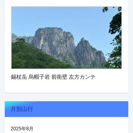
錫杖岳 烏帽子岩 前衛壁 左方カンテ
月別山行
2025年8月