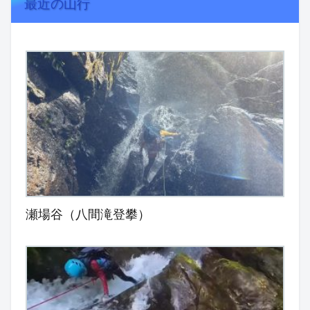
最近の山行
瀬場谷（八間滝登攀）