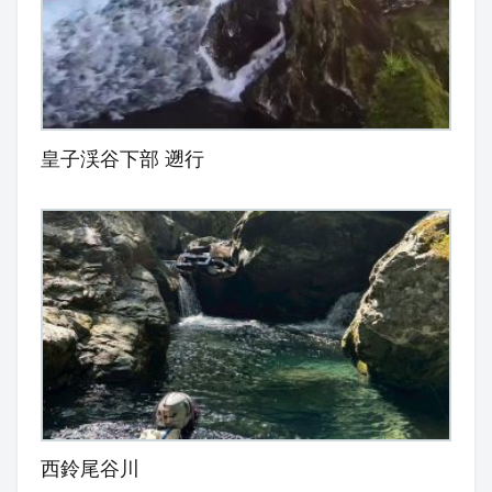
皇子渓谷下部 遡行
西鈴尾谷川