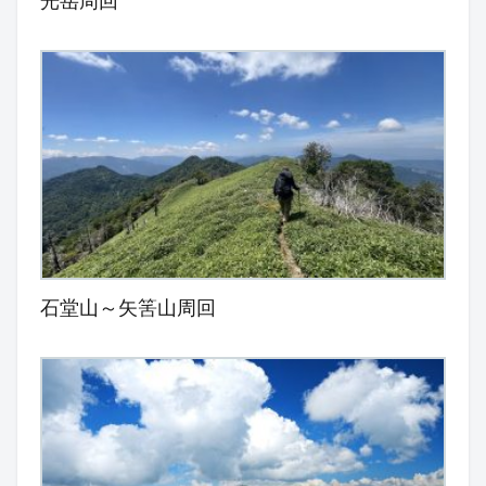
光岳周回
石堂山～矢筈山周回