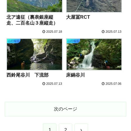
北ア遠征（裏表銀座縦
大屋冨RCT
走、二百名山３座縦走）
2025.07.18
2025.07.13
山行報告
山行報告
西鈴尾谷川 下流部
床鍋谷川
2025.07.13
2025.07.06
次のページ
次
1
2