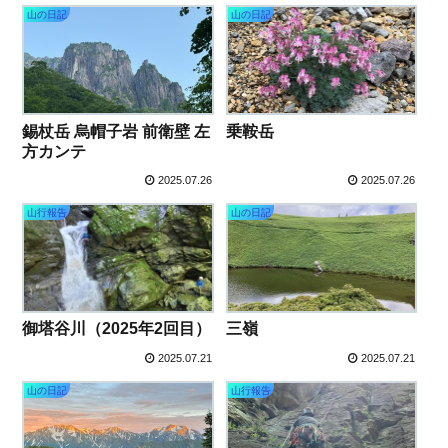
山の日記
山の日記
錫杖岳 烏帽子岩 前衛壁 左
乗鞍岳
方カンテ
2025.07.26
2025.07.26
山行報告
山の日記
御塔谷川（2025年2回目）
三嶺
2025.07.21
2025.07.21
山の日記
山行報告