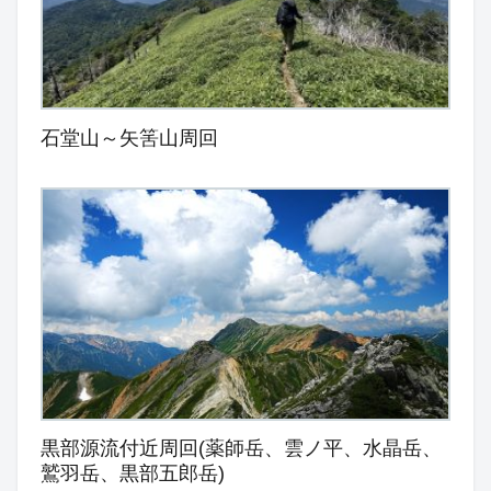
石堂山～矢筈山周回
黒部源流付近周回(薬師岳、雲ノ平、水晶岳、
鷲羽岳、黒部五郎岳)