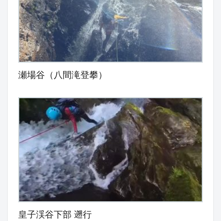
瀬場谷（八間滝登攀）
皇子渓谷下部 遡行