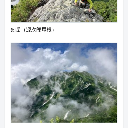
剱岳（源次郎尾根）