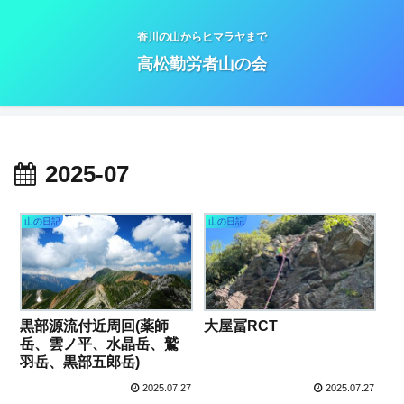
香川の山からヒマラヤまで
高松勤労者山の会
2025-07
山の日記
山の日記
黒部源流付近周回(薬師
大屋冨RCT
岳、雲ノ平、水晶岳、鷲
羽岳、黒部五郎岳)
2025.07.27
2025.07.27