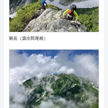
剱岳（源次郎尾根）