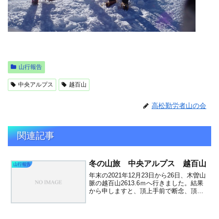
山行報告
中央アルプス
越百山
高松勤労者山の会
関連記事
冬の山旅 中央アルプス 越百山
山行報告
年末の2021年12月23日から26日、木曽山
脈の越百山2613.6ｍへ行きました。結果
から申しますと、頂上手前で断念、頂上
へはいけませんでした。車で長野県へ向
かい、伊奈川ダム手前のゲートまで行
く。道脇にテントを張り泊まる。翌日午