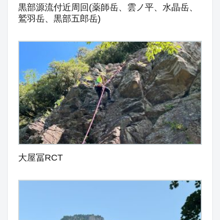
黒部源流付近周回(薬師岳、雲ノ平、水晶岳、
鷲羽岳、黒部五郎岳)
大屋冨RCT