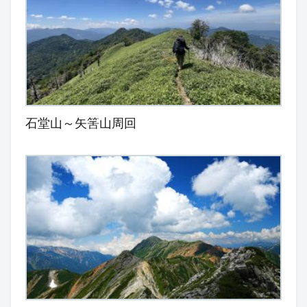
石堂山～矢筈山周回