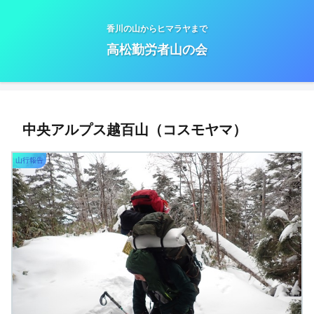
香川の山からヒマラヤまで
高松勤労者山の会
中央アルプス越百山（コスモヤマ）
山行報告