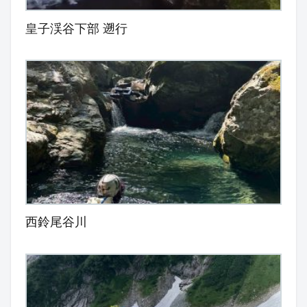
皇子渓谷下部 遡行
西鈴尾谷川