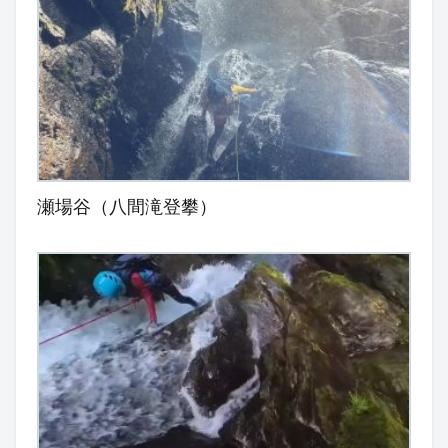
瀬場谷（八間滝登攀）