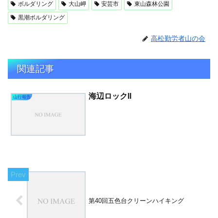
ボルダリング
大山岬
安芸市
東山森林公園
黒潮ボルダリング
高松勤労者山の会
関連記事
海辺ロックII
山行報告
第40回五色台クリーンハイキング