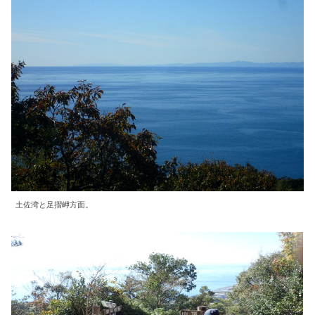
土佐湾と足摺岬方面。