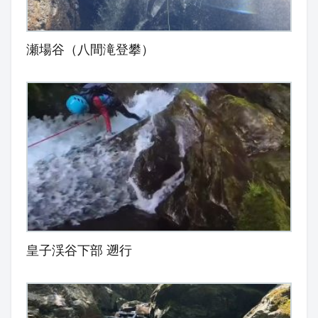
瀬場谷（八間滝登攀）
皇子渓谷下部 遡行