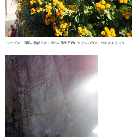
シオギク。四国の物部川から徳島の蒲生田岬にかけての海岸に分布するという。