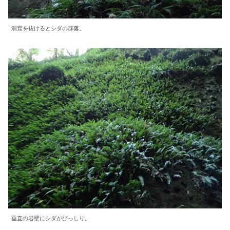
洞窟を抜けるとシダの群落。
垂直の岩壁にシダがびっしり。