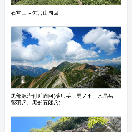
石堂山～矢筈山周回
黒部源流付近周回(薬師岳、雲ノ平、水晶岳、
鷲羽岳、黒部五郎岳)